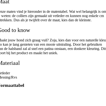
Maat
nze maten vind je hieronder in de matentabel. Wat wel belangrijk is o
e weten: de colliers zijn gemaakt uit vetleder en kunnen nog enkele cm
itrekken. Dus als je twijfelt over de maat, kies dan de kleinste.
Good to know
aakt jouw hond zich graag vuil? Zoja, kies dan voor een naturelle kleu
o kan je lang genieten van een mooie uitstraling. Door het gebruiken
an de halsband zal al snel een patina onstaan, een donkere kleuring. Dit
oort bij het product en maakt het uniek.
Materiaal
etleder
essing/Rvs
ormaattabel