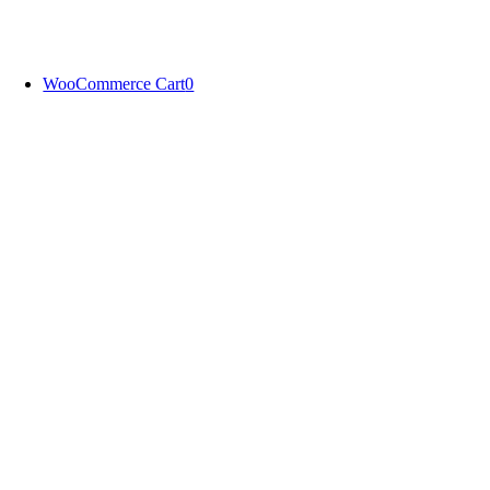
Skip
to
content
WooCommerce Cart
0