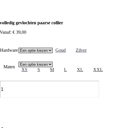
volledig gevlochten paarse collier
Vanaf:
€
39,00
Hardware
Goud
Zilver
Maten
XS
S
M
L
XL
XXL
volledig
gevlochten
paarse
collier
aantal
Toevoegen aan winkelwagen