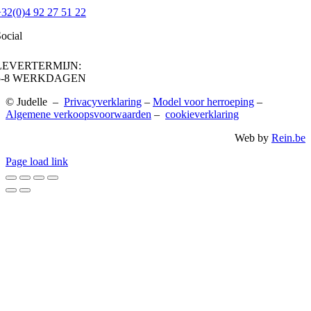
32(0)4 92 27 51 22
ocial
LEVERTERMIJN:
5-8 WERKDAGEN
© Judelle –
Privacyverklaring
–
Model voor herroeping
–
Algemene verkoopsvoorwaarden
–
cookieverklaring
Web by
Rein.be
Page load link
Go
to
Top