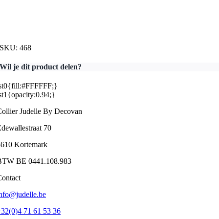
SKU:
468
Wil je dit product delen?
st0{fill:#FFFFFF;}
st1{opacity:0.94;}
ollier Judelle By Decovan
dewallestraat 70
8610 Kortemark
BTW BE 0441.108.983
ontact
nfo@judelle.be
32(0)4 71 61 53 36